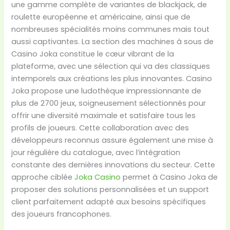
une gamme complète de variantes de blackjack, de
roulette européenne et américaine, ainsi que de
nombreuses spécialités moins communes mais tout
aussi captivantes. La section des machines à sous de
Casino Joka constitue le cœur vibrant de la
plateforme, avec une sélection qui va des classiques
intemporels aux créations les plus innovantes. Casino
Joka propose une ludothèque impressionnante de
plus de 2700 jeux, soigneusement sélectionnés pour
offrir une diversité maximale et satisfaire tous les
profils de joueurs. Cette collaboration avec des
développeurs reconnus assure également une mise à
jour régulière du catalogue, avec l’intégration
constante des dernières innovations du secteur. Cette
approche ciblée
Joka Casino
permet à Casino Joka de
proposer des solutions personnalisées et un support
client parfaitement adapté aux besoins spécifiques
des joueurs francophones.