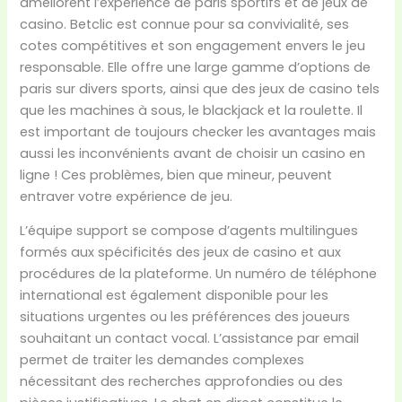
améliorent l’expérience de paris sportifs et de jeux de
casino. Betclic est connue pour sa convivialité, ses
cotes compétitives et son engagement envers le jeu
responsable. Elle offre une large gamme d’options de
paris sur divers sports, ainsi que des jeux de casino tels
que les machines à sous, le blackjack et la roulette. Il
est important de toujours checker les avantages mais
aussi les inconvénients avant de choisir un casino en
ligne ! Ces problèmes, bien que mineur, peuvent
entraver votre expérience de jeu.
L’équipe support se compose d’agents multilingues
formés aux spécificités des jeux de casino et aux
procédures de la plateforme. Un numéro de téléphone
international est également disponible pour les
situations urgentes ou les préférences des joueurs
souhaitant un contact vocal. L’assistance par email
permet de traiter les demandes complexes
nécessitant des recherches approfondies ou des