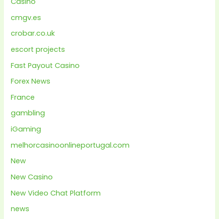
Casino
cmgv.es
crobar.co.uk
escort projects
Fast Payout Casino
Forex News
France
gambling
iGaming
melhorcasinoonlineportugal.com
New
New Casino
New Video Chat Platform
news