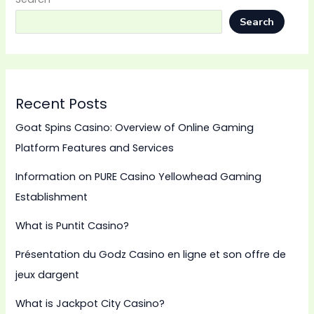
Search
Recent Posts
Goat Spins Casino: Overview of Online Gaming
Platform Features and Services
Information on PURE Casino Yellowhead Gaming
Establishment
What is Puntit Casino?
Présentation du Godz Casino en ligne et son offre de
jeux dargent
What is Jackpot City Casino?