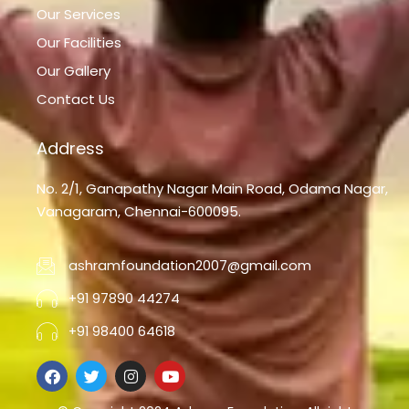
Our Services
Our Facilities
Our Gallery
Contact Us
Address
No. 2/1, Ganapathy Nagar Main Road, Odama Nagar,
Vanagaram, Chennai-600095.
ashramfoundation2007@gmail.com
+91 97890 44274
+91 98400 64618
F
T
I
Y
a
w
n
o
c
i
s
u