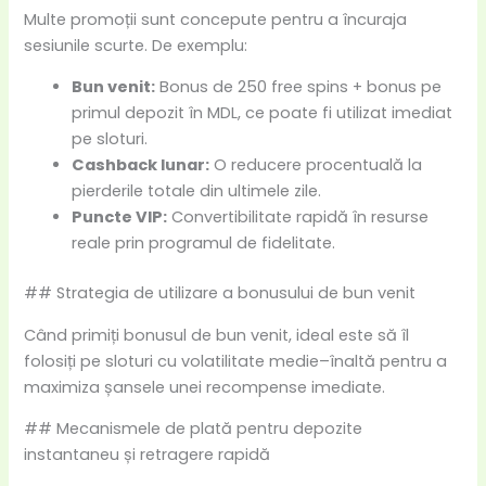
Multe promoții sunt concepute pentru a încuraja
sesiunile scurte. De exemplu:
Bun venit:
Bonus de 250 free spins + bonus pe
primul depozit în MDL, ce poate fi utilizat imediat
pe sloturi.
Cashback lunar:
O reducere procentuală la
pierderile totale din ultimele zile.
Puncte VIP:
Convertibilitate rapidă în resurse
reale prin programul de fidelitate.
## Strategia de utilizare a bonusului de bun venit
Când primiți bonusul de bun venit, ideal este să îl
folosiți pe sloturi cu volatilitate medie–înaltă pentru a
maximiza șansele unei recompense imediate.
## Mecanismele de plată pentru depozite
instantaneu și retragere rapidă