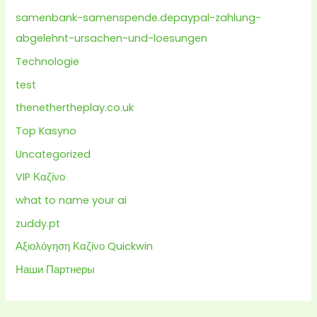
samenbank-samenspende.depaypal-zahlung-
abgelehnt-ursachen-und-loesungen
Technologie
test
thenethertheplay.co.uk
Top Kasyno
Uncategorized
VIP Καζίνο
what to name your ai
zuddy.pt
Αξιολόγηση Καζίνο Quickwin
Наши Партнеры