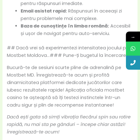
pentru răspunsuri imediate.
Email asistat rapid:
Răspunsuri în aceeași zi
pentru problemele mai complexe.
Baza de cunoștințe în limba română:
Accesibil
și ușor de navigat pentru auto-serviciu.
→
## Dacă vrei să experimentezi intensitatea jocului pe
Mostbet Moldova…### Pune-ți bugetul la încercare!
Bucură-te de sesiuni scurte pline de adrenalină pe
Mostbet MD. Înregistrează-te acum și profită
dinamicitatea platformei dedicate jucătorilor care
iubesc rezultatele rapide! Aplicația oficiala mostbet
casino te așteaptă să îți testezi instinctele într-un
cadru sigur și plin de recompense instantanee!
Dacă ești gata să simți vibrația fiecărui spin sau rotire
rapidă, nu mai sta pe gânduri – începe chiar astăzi!
Înregistrează-te acum!