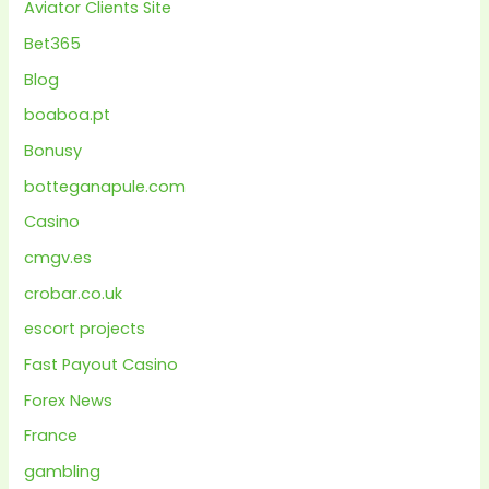
Aviator Clients Site
Bet365
Blog
boaboa.pt
Bonusy
botteganapule.com
Casino
cmgv.es
crobar.co.uk
escort projects
Fast Payout Casino
Forex News
France
gambling