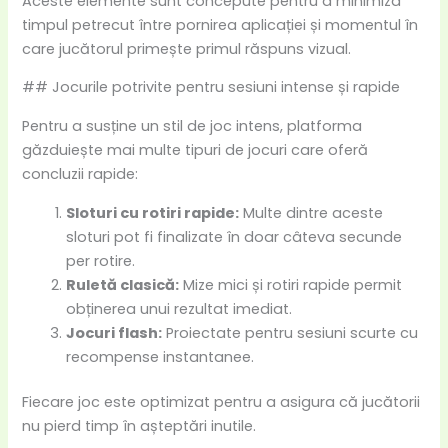
Aceste elemente sunt concepute pentru a minimiza
timpul petrecut între pornirea aplicației și momentul în
care jucătorul primește primul răspuns vizual.
## Jocurile potrivite pentru sesiuni intense și rapide
Pentru a susține un stil de joc intens, platforma
găzduiește mai multe tipuri de jocuri care oferă
concluzii rapide:
Sloturi cu rotiri rapide:
Multe dintre aceste
sloturi pot fi finalizate în doar câteva secunde
per rotire.
Ruletă clasică:
Mize mici și rotiri rapide permit
obținerea unui rezultat imediat.
Jocuri flash:
Proiectate pentru sesiuni scurte cu
recompense instantanee.
Fiecare joc este optimizat pentru a asigura că jucătorii
nu pierd timp în așteptări inutile.