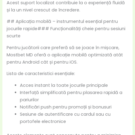
Acest suport localizat contribuie la o experiență fluidă
și la un nivel crescut de încredere.
## Aplicația mobilă – instrumentul esențial pentru
jocurile rapide### Funcționalități cheie pentru sesiuni
scurte
Pentru jucătorii care preferă să se joace în mișcare,
Mostbet MD oferă o aplicație mobilă optimizată atât
pentru Android cât și pentru iOS.
Lista de caracteristici esențiale:
Acces instant la toate jocurile principale
Interfață simplificată pentru plasarea rapidă a
pariurilor
Notificări push pentru promoții și bonusuri
Sesiune de autentificare cu cardul sau cu
portofele electronice