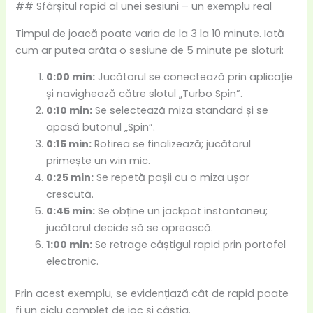
## Sfârșitul rapid al unei sesiuni – un exemplu real
Timpul de joacă poate varia de la 3 la 10 minute. Iată
cum ar putea arăta o sesiune de 5 minute pe sloturi:
0:00 min:
Jucătorul se conectează prin aplicație
și navighează către slotul „Turbo Spin”.
0:10 min:
Se selectează miza standard și se
apasă butonul „Spin”.
0:15 min:
Rotirea se finalizează; jucătorul
primește un win mic.
0:25 min:
Se repetă pașii cu o miza ușor
crescută.
0:45 min:
Se obține un jackpot instantaneu;
jucătorul decide să se oprească.
1:00 min:
Se retrage câștigul rapid prin portofel
electronic.
Prin acest exemplu, se evidențiază cât de rapid poate
fi un ciclu complet de joc și câștig.