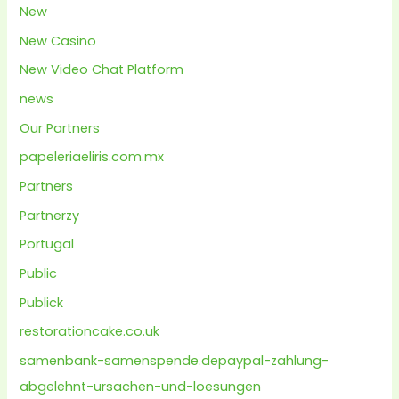
New
New Casino
New Video Chat Platform
news
Our Partners
papeleriaeliris.com.mx
Partners
Partnerzy
Portugal
Public
Publick
restorationcake.co.uk
samenbank-samenspende.depaypal-zahlung-
abgelehnt-ursachen-und-loesungen