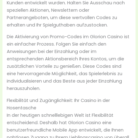
Kunden entwickelt wurden. Halten Sie Ausschau nach
speziellen Aktionen, Newslettern oder
Partnerangeboten, um diese wertvollen Codes zu
erhalten und Ihr Spielguthaben aufzustocken.
Die Aktivierung von Promo-Codes im Glorion Casino ist
ein einfacher Prozess. Folgen Sie einfach den
Anweisungen bei der Einzahlung oder im
entsprechenden Aktionsbereich Ihres Kontos, um die
zusätzlichen Vorteile zu genießen. Diese Codes sind
eine hervorragende Möglichkeit, das Spielerlebnis zu
individualisieren und das Beste aus jeder Einzahlung
herauszuholen.
Flexibilität und Zugänglichkeit: Ihr Casino in der
Hosentasche
In der heutigen schnelllebigen Welt ist Flexibilität
entscheidend. Deshalb hat Glorion Casino eine
benutzerfreundliche Mobile App entwickelt, die Ihnen
nahtlosen Zugang zu Ihrem Lieblingscasino von überall