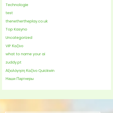
Technologie
test
thenethertheplay.co.uk
Top Kasyno
Uncategorized
VIP Καζίνο
what to name your ai
zuddy.pt
Αξιολόγηση Καζίνο Quickwin
Наши Партнеры