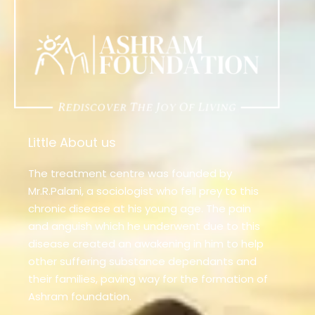
Little About us
The treatment centre was founded by
Mr.R.Palani, a sociologist who fell prey to this
chronic disease at his young age. The pain
and anguish which he underwent due to this
disease created an awakening in him to help
other suffering substance dependants and
their families, paving way for the formation of
Ashram foundation.