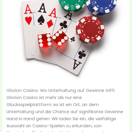
Glorion Casino: Wo Unterhaltung auf Gewinne trifft
Glorion Casino ist mehr als nur eine
Glücksspielplattform; es ist ein Ort, an dem
Unterhaltung und die Chance auf signifikante Gewinne
Hand in Hand gehen. Wir laden Sie ein, die vielfältige
Auswahl an Casino-Spielen zu erkunden, von