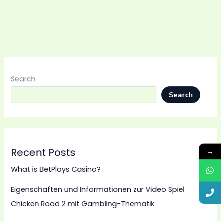
Search
Search
Recent Posts
→
What is BetPlays Casino?
Eigenschaften und Informationen zur Video Spiel
Chicken Road 2 mit Gambling-Thematik