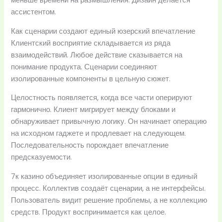
меньше времени на размышления. Дизайн делается
ассистентом.
Как сценарии создают единый юзерский впечатление
Клиентский восприятие складывается из ряда
взаимодействий. Любое действие сказывается на
понимание продукта. Сценарии соединяют
изолированные компоненты в цельную сюжет.
Целостность появляется, когда все части оперируют
гармонично. Клиент мигрирует между блоками и
обнаруживает привычную логику. Он начинает операцию
на исходном гаджете и продлевает на следующем.
Последовательность порождает впечатление
предсказуемости.
7к казино объединяет изолированные опции в единый
процесс. Коллектив создаёт сценарии, а не интерфейсы.
Пользователь видит решение проблемы, а не коллекцию
средств. Продукт воспринимается как целое.