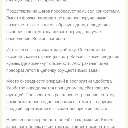
функционирует на применении.
Представление шагов преобразует замысел конкретным.
Вместо фразы “комфортное ведение поручениями”
возникает сюжет: клиент образует дело, определяет
выполняющего, устанавливает период, получает
оповещение. Всякое шаг ясно.
7k casino выстраивает разработку. Специалисты
осознаёт, какие страницы востребованы, какие сведения
нужны, где возникнут сложности. Абстрактная идея
преобразуется в цепочку осуществимых задач.
Место очерёдности операций в восприятии удобства
Удобство определяется принципом задействования
функций. Пользователь расценивает решение по тому,
насколько плавно одно операция вытекает за другим.
Гладкий перетекание вызывает восприятие власти.
Нарушенная очерёдность влечёт раздражение. Клиент
завершает бланк, но система заставляет возвратиться