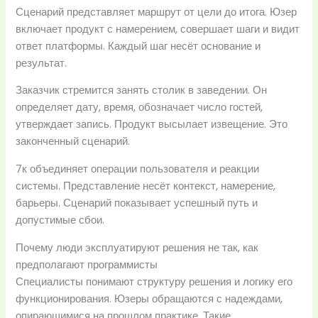
Сценарий представляет маршрут от цели до итога. Юзер
включает продукт с намерением, совершает шаги и видит
ответ платформы. Каждый шаг несёт основание и
результат.
Заказчик стремится занять столик в заведении. Он
определяет дату, время, обозначает число гостей,
утверждает запись. Продукт высылает извещение. Это
законченный сценарий.
7к объединяет операции пользователя и реакции
системы. Представление несёт контекст, намерение,
барьеры. Сценарий показывает успешный путь и
допустимые сбои.
Почему люди эксплуатируют решения не так, как
предполагают программисты
Специалисты понимают структуру решения и логику его
функционирования. Юзеры обращаются с надеждами,
опирающимися на прошлом практике. Такие