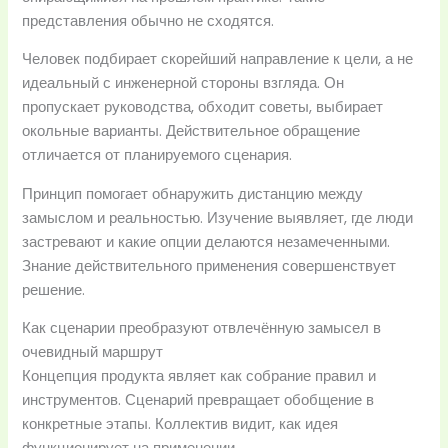
представления обычно не сходятся.
Человек подбирает скорейший направление к цели, а не
идеальный с инженерной стороны взгляда. Он
пропускает руководства, обходит советы, выбирает
окольные варианты. Действительное обращение
отличается от планируемого сценария.
Принцип помогает обнаружить дистанцию между
замыслом и реальностью. Изучение выявляет, где люди
застревают и какие опции делаются незамеченными.
Знание действительного применения совершенствует
решение.
Как сценарии преобразуют отвлечённую замысел в
очевидный маршрут
Концепция продукта являет как собрание правил и
инструментов. Сценарий превращает обобщение в
конкретные этапы. Коллектив видит, как идея