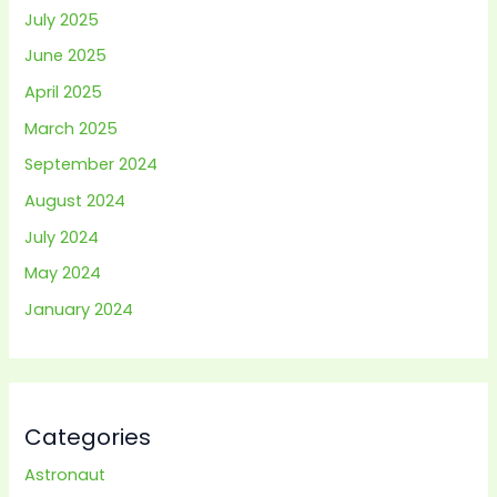
July 2025
June 2025
April 2025
March 2025
September 2024
August 2024
July 2024
May 2024
January 2024
Categories
Astronaut