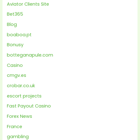
Aviator Clients Site
Bet365
Blog
boaboa.pt
Bonusy
botteganapule.com
Casino
cmgv.es
crobar.co.uk
escort projects
Fast Payout Casino
Forex News
France
gambling