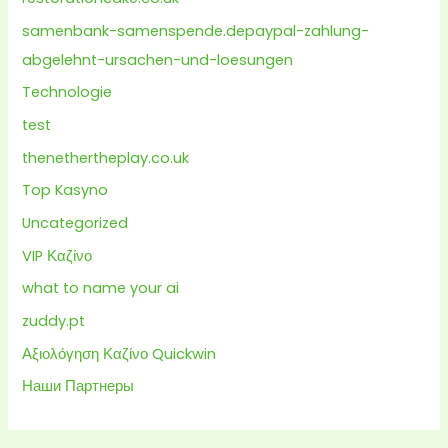
samenbank-samenspende.depaypal-zahlung-
abgelehnt-ursachen-und-loesungen
Technologie
test
thenethertheplay.co.uk
Top Kasyno
Uncategorized
VIP Καζίνο
what to name your ai
zuddy.pt
Αξιολόγηση Καζίνο Quickwin
Наши Партнеры