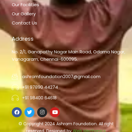
Our Facilities
Our Gallery
Contact Us
Address
No. 2/1, Ganapathy Nagar Main Road, Odama Nagar,
Vanagaram, Chennai-600095.
ashramfoundation2007@gmail.com
+91 97890 44274
+91 98400 64618
F
T
I
Y
a
w
n
o
c
i
s
u
e
© Copyright 2024 Ashram Foundation. All right
t
t
t
b
t
a
u
reserved. Designed by
Web Mechanics