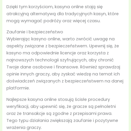
Dzięki tym korzyściom, kasyna online stają się
atrakcyjną alternatywą dla tradycyjnych kasyn, które
mogą wymagać podróży oraz więcej czasu.
Zaufanie i bezpieczeństwo
Wybierając kasyno online, warto zwrócić uwagę na
aspekty związane z bezpieczeństwem. Upewnij się, że
kasyno ma odpowiednie licencje oraz korzysta z
najnowszych technologii szyfrujących, aby chronić
Twoje dane osobowe i finansowe. Również sprawdzaj
opinie innych graczy, aby zyskać wiedzę na temat ich
doświadczeń związanych z bezpieczeństwem na danej
platformie.
Najlepsze kasyna online stosują ścisłe procedury
weryfikacji, aby upewnić się, że gracze są pełnoletni
oraz że transakcje są zgodne z przepisami prawa.
Tego typu działania zwiększają zaufanie i pozytywne
wrażenia graczy.