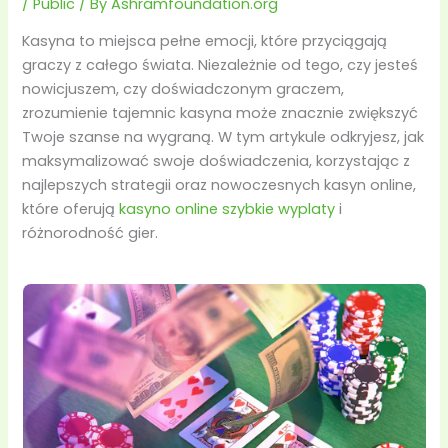
/
Public
/ By
Ashramfoundation.org
Kasyna to miejsca pełne emocji, które przyciągają
graczy z całego świata. Niezależnie od tego, czy jesteś
nowicjuszem, czy doświadczonym graczem,
zrozumienie tajemnic kasyna może znacznie zwiększyć
Twoje szanse na wygraną. W tym artykule odkryjesz, jak
maksymalizować swoje doświadczenia, korzystając z
najlepszych strategii oraz nowoczesnych kasyn online,
które oferują
kasyno online szybkie wyplaty
i
różnorodność gier.