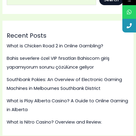
→
Recent Posts
What is Chicken Road 2 in Online Gambling?
Bahis severlere özel VIP fırsatları Bahiscom giriş
yapamıyorum sorunu çözülünce geliyor
Southbank Pokies: An Overview of Electronic Gaming
Machines in Melbournes Southbank District
What is Play Alberta Casino? A Guide to Online Gaming
in Alberta
What is Nitro Casino? Overview and Review.