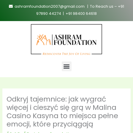
Skip
ashramfoundation2007@gmail.com | To Reach us – +91
to
97890 44274 | +91 98400 64618
content
Menu
Odkryj tajemnice: jak wygrać
więcej i cieszyć się grą w Malina
Casino Kasyna to miejsca pełne
emocji, które przyciągają