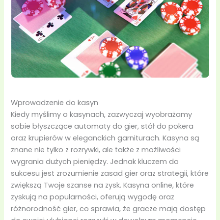
Wprowadzenie do kasyn
Kiedy myślimy o kasynach, zazwyczaj wyobrażamy
sobie błyszczące automaty do gier, stół do pokera
oraz krupierów w eleganckich garniturach. Kasyna są
znane nie tylko z rozrywki, ale także z możliwości
wygrania dużych pieniędzy. Jednak kluczem do
sukcesu jest zrozumienie zasad gier oraz strategii, które
zwiększą Twoje szanse na zysk. Kasyna online, które
zyskują na popularności, oferują wygodę oraz
różnorodność gier, co sprawia, że gracze mają dostęp