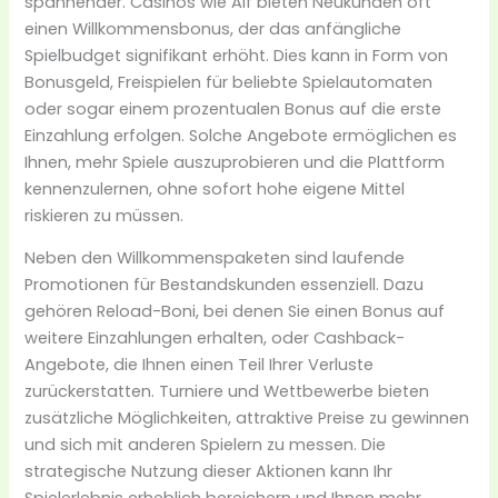
spannender. Casinos wie Alf bieten Neukunden oft
einen Willkommensbonus, der das anfängliche
Spielbudget signifikant erhöht. Dies kann in Form von
Bonusgeld, Freispielen für beliebte Spielautomaten
oder sogar einem prozentualen Bonus auf die erste
Einzahlung erfolgen. Solche Angebote ermöglichen es
Ihnen, mehr Spiele auszuprobieren und die Plattform
kennenzulernen, ohne sofort hohe eigene Mittel
riskieren zu müssen.
Neben den Willkommenspaketen sind laufende
Promotionen für Bestandskunden essenziell. Dazu
gehören Reload-Boni, bei denen Sie einen Bonus auf
weitere Einzahlungen erhalten, oder Cashback-
Angebote, die Ihnen einen Teil Ihrer Verluste
zurückerstatten. Turniere und Wettbewerbe bieten
zusätzliche Möglichkeiten, attraktive Preise zu gewinnen
und sich mit anderen Spielern zu messen. Die
strategische Nutzung dieser Aktionen kann Ihr