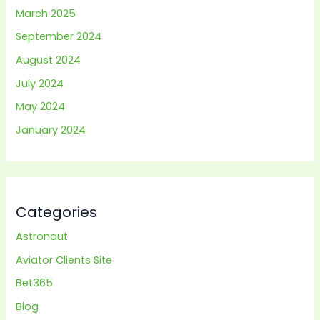
March 2025
September 2024
August 2024
July 2024
May 2024
January 2024
Categories
Astronaut
Aviator Clients Site
Bet365
Blog