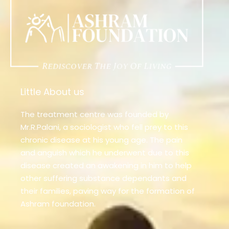
Little About us
The treatment centre was founded by
Mr.R.Palani, a sociologist who fell prey to this
chronic disease at his young age. The pain
and anguish which he underwent due to this
disease created an awakening in him to help
other suffering substance dependants and
their families, paving way for the formation of
Ashram foundation.