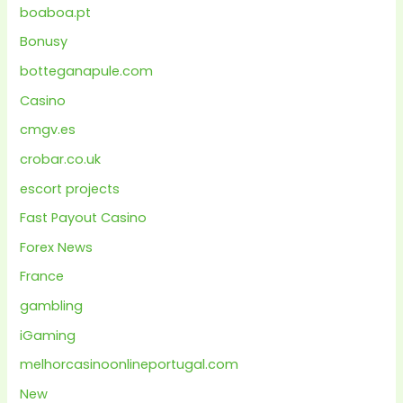
boaboa.pt
Bonusy
botteganapule.com
Casino
cmgv.es
crobar.co.uk
escort projects
Fast Payout Casino
Forex News
France
gambling
iGaming
melhorcasinoonlineportugal.com
New