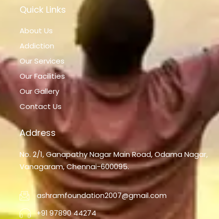
Quick Links
About Us
Addiction
Our Services
Our Facilities
Our Gallery
Contact Us
Address
No. 2/1, Ganapathy Nagar Main Road, Odama Nagar,
Vanagaram, Chennai-600095.
ashramfoundation2007@gmail.com
+91 97890 44274