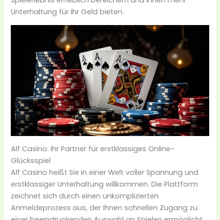
Spielerlebnis erheblich bereichern und Ihnen mehr
Unterhaltung für Ihr Geld bieten.
Alf Casino: Ihr Partner für erstklassiges Online-
Glücksspiel
Alf Casino heißt Sie in einer Welt voller Spannung und
erstklassiger Unterhaltung willkommen. Die Plattform
zeichnet sich durch einen unkomplizierten
Anmeldeprozess aus, der Ihnen schnellen Zugang zu
einer beeindruckenden Auswahl an Spielen ermöglicht.