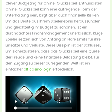
Clever Budgeting für Online-Glücksspiel-Enthusiasten
Online-Glücksspiel kann eine aufregende Form der
Unterhaltung sein, birgt aber auch finanzielle Risiken.
Um das Beste aus Ihrem Spielerlebnis herauszuholen
und gleichzeitig Ihr Budget zu schonen, ist ein
durchdachtes Finanzmanagement unerlässlich. Kluge
Spieler setzen sich von Anfang an klare Limits für ihre
Einsätze und Verluste. Diese Disziplin ist der Schlüssel,
um sicherzustellen, dass das Glücksspiel eine Quelle
der Freude und keine finanzielle Belastung bleibt. Für
den Zugang zu dieser aufregenden Welt ist ein
einfacher
alf casino login
erforderlich.