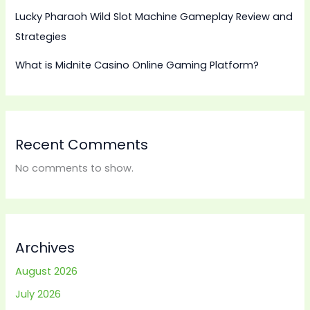
Lucky Pharaoh Wild Slot Machine Gameplay Review and
Strategies
What is Midnite Casino Online Gaming Platform?
Recent Comments
No comments to show.
Archives
August 2026
July 2026