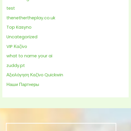
test
thenethertheplay.co.uk
Top Kasyno
Uncategorized
VIP Καζίνο
what to name your ai
zuddy.pt
Αξιολόγηση Καζίνο Quickwin
Наши Партнеры