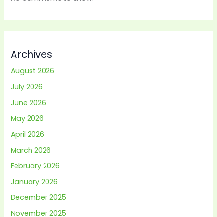
Archives
August 2026
July 2026
June 2026
May 2026
April 2026
March 2026
February 2026
January 2026
December 2025
November 2025