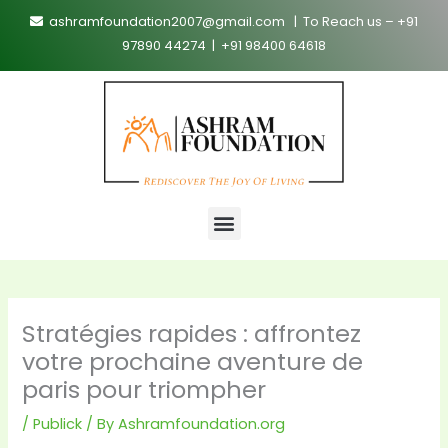
Skip
ashramfoundation2007@gmail.com | To Reach us – +91
to
97890 44274 | +91 98400 64618
content
Menu
Stratégies rapides : affrontez
votre prochaine aventure de
paris pour triompher
/
Publick
/ By
Ashramfoundation.org