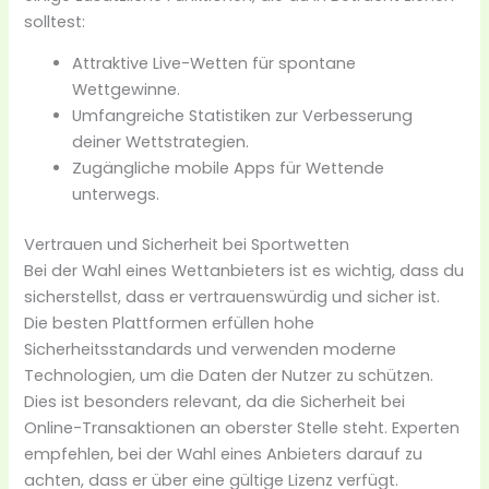
solltest:
Attraktive Live-Wetten für spontane
Wettgewinne.
Umfangreiche Statistiken zur Verbesserung
deiner Wettstrategien.
Zugängliche mobile Apps für Wettende
unterwegs.
Vertrauen und Sicherheit bei Sportwetten
Bei der Wahl eines Wettanbieters ist es wichtig, dass du
sicherstellst, dass er vertrauenswürdig und sicher ist.
Die besten Plattformen erfüllen hohe
Sicherheitsstandards und verwenden moderne
Technologien, um die Daten der Nutzer zu schützen.
Dies ist besonders relevant, da die Sicherheit bei
Online-Transaktionen an oberster Stelle steht. Experten
empfehlen, bei der Wahl eines Anbieters darauf zu
achten, dass er über eine gültige Lizenz verfügt.