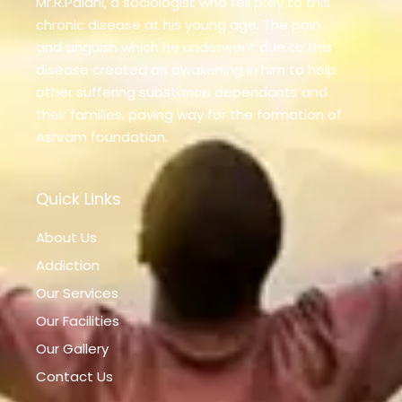
Mr.R.Palani, a sociologist who fell prey to this
chronic disease at his young age. The pain
and anguish which he underwent due to this
disease created an awakening in him to help
other suffering substance dependants and
their families, paving way for the formation of
Ashram foundation.
Quick Links
About Us
Addiction
Our Services
Our Facilities
Our Gallery
Contact Us