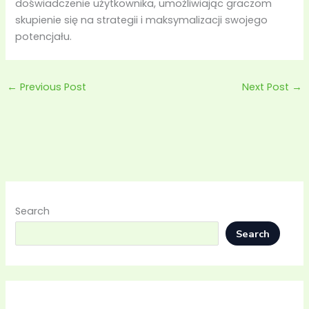
doświadczenie użytkownika, umożliwiając graczom
skupienie się na strategii i maksymalizacji swojego
potencjału.
←
Previous Post
Next Post
→
Search
Search