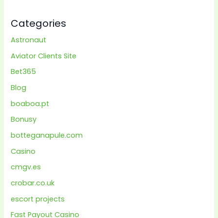
Categories
Astronaut
Aviator Clients Site
Bet365
Blog
boaboa.pt
Bonusy
botteganapule.com
Casino
cmgv.es
crobar.co.uk
escort projects
Fast Payout Casino