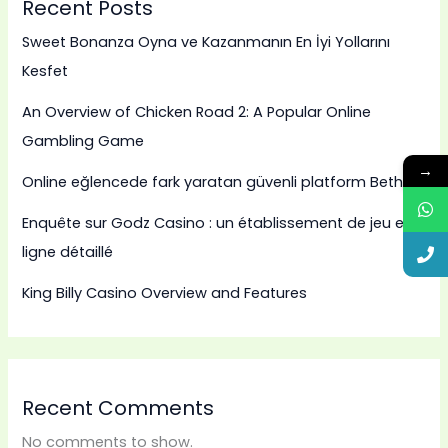
Recent Posts
Sweet Bonanza Oyna ve Kazanmanın En İyi Yollarını
Kesfet
An Overview of Chicken Road 2: A Popular Online
Gambling Game
→
Online eğlencede fark yaratan güvenli platform Bethub
Enquête sur Godz Casino : un établissement de jeu en
ligne détaillé
King Billy Casino Overview and Features
Recent Comments
No comments to show.