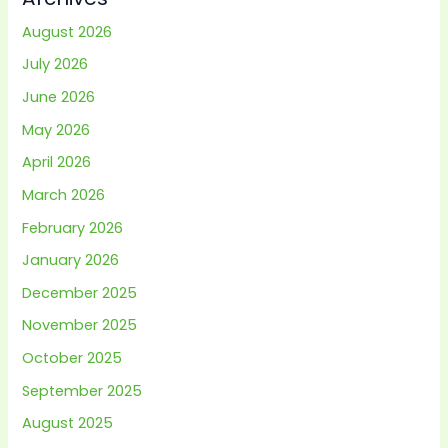
August 2026
July 2026
June 2026
May 2026
April 2026
March 2026
February 2026
January 2026
December 2025
November 2025
October 2025
September 2025
August 2025