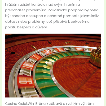
hráčům udržet kontrolu nad svým hraním a
předcházet problémům. Zákaznická podpora by měla
být snadno dostupná a ochotná pomoci s jakýmikoliv
dotazy nebo problémy, což přispívá k celkovému
pocitu bezpečí a důvěry.
Casino QuickWin: Brána k zábavě a rychlým výhrám