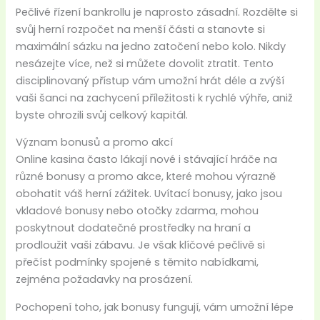
Pečlivé řízení bankrollu je naprosto zásadní. Rozdělte si
svůj herní rozpočet na menší části a stanovte si
maximální sázku na jedno zatočení nebo kolo. Nikdy
nesázejte více, než si můžete dovolit ztratit. Tento
disciplinovaný přístup vám umožní hrát déle a zvýší
vaši šanci na zachycení příležitosti k rychlé výhře, aniž
byste ohrozili svůj celkový kapitál.
Význam bonusů a promo akcí
Online kasina často lákají nové i stávající hráče na
různé bonusy a promo akce, které mohou výrazně
obohatit váš herní zážitek. Uvítací bonusy, jako jsou
vkladové bonusy nebo otočky zdarma, mohou
poskytnout dodatečné prostředky na hraní a
prodloužit vaši zábavu. Je však klíčové pečlivě si
přečíst podmínky spojené s těmito nabídkami,
zejména požadavky na prosázení.
Pochopení toho, jak bonusy fungují, vám umožní lépe