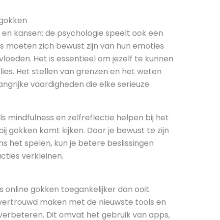
 gokken
s en kansen; de psychologie speelt ook een
rs moeten zich bewust zijn van hun emoties
loeden. Het is essentieel om jezelf te kunnen
rlies. Het stellen van grenzen en het weten
angrijke vaardigheden die elke serieuze
 mindfulness en zelfreflectie helpen bij het
j gokken komt kijken. Door je bewust te zijn
s het spelen, kun je betere beslissingen
ties verkleinen.
 online gokken toegankelijker dan ooit.
vertrouwd maken met de nieuwste tools en
verbeteren. Dit omvat het gebruik van apps,