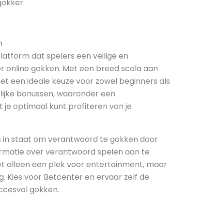
gokker.
n
atform dat spelers een veilige en
r online gokken. Met een breed scala aan
het een ideale keuze voor zowel beginners als
lijke bonussen, waaronder een
je optimaal kunt profiteren van je
s in staat om verantwoord te gokken door
ormatie over verantwoord spelen aan te
et alleen een plek voor entertainment, maar
. Kies voor Betcenter en ervaar zelf de
ccesvol gokken.