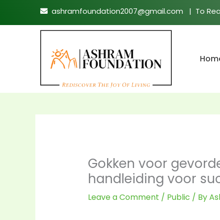
Skip
ashramfoundation2007@gmail.com | To Reach
to
content
Hom
Gokken voor gevorde
handleiding voor su
Leave a Comment
/
Public
/ By
As