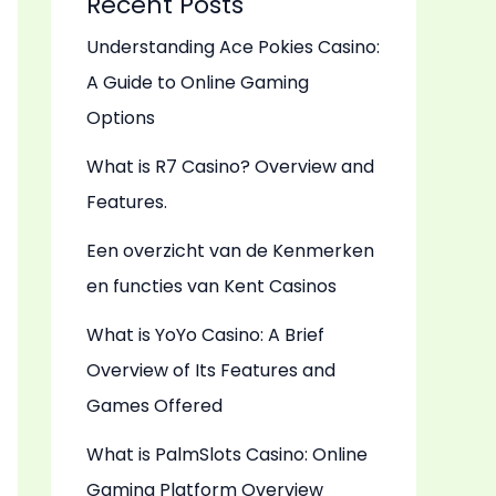
Recent Posts
Understanding Ace Pokies Casino:
A Guide to Online Gaming
Options
What is R7 Casino? Overview and
Features.
Een overzicht van de Kenmerken
en functies van Kent Casinos
What is YoYo Casino: A Brief
Overview of Its Features and
Games Offered
What is PalmSlots Casino: Online
Gaming Platform Overview