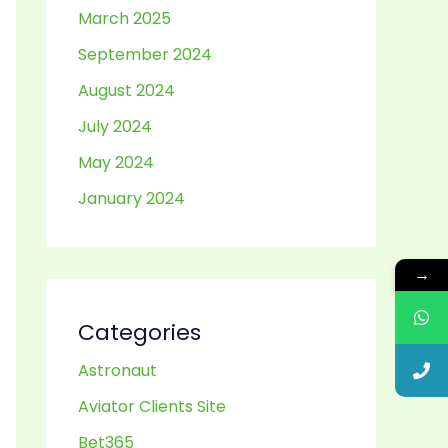
March 2025
September 2024
August 2024
July 2024
May 2024
January 2024
→
Categories
Astronaut
Aviator Clients Site
Bet365