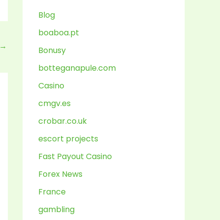
Blog
boaboa.pt
→
Bonusy
botteganapule.com
Casino
cmgv.es
crobar.co.uk
escort projects
Fast Payout Casino
Forex News
France
gambling