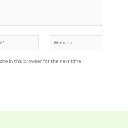
*
Website
te in this browser for the next time I