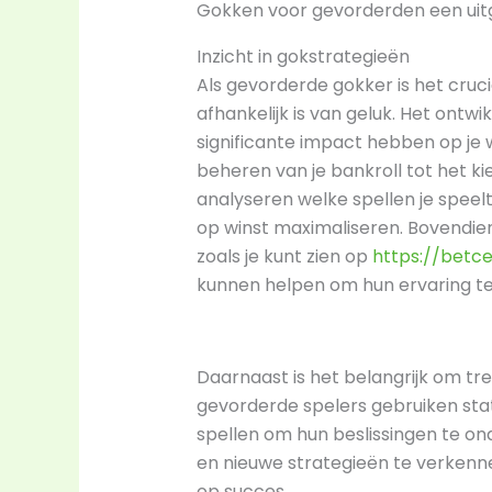
Gokken voor gevorderden een uitg
Inzicht in gokstrategieën
Als gevorderde gokker is het cruci
afhankelijk is van geluk. Het ontw
significante impact hebben op je 
beheren van je bankroll tot het kie
analyseren welke spellen je speelt 
op winst maximaliseren. Bovendien
zoals je kunt zien op
https://betc
kunnen helpen om hun ervaring te
Daarnaast is het belangrijk om tre
gevorderde spelers gebruiken stat
spellen om hun beslissingen te ond
en nieuwe strategieën te verkennen,
op succes.