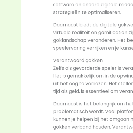
software en andere digitale middel
strategieën te optimaliseren.
Daarnaast biedt de digitale gokwer
virtuele realiteit en gamification 
goklandschap veranderen. Het be
speelervaring verrijken en je kan
Verantwoord gokken
Zelfs als gevorderde speler is ve
Het is gemakkelijk om in de opwind
uit het oog te verliezen. Het stelle
tijd als geld, is essentieel om ver
Daarnaast is het belangrijk om hu
problematisch wordt. Veel platf
kunnen je helpen bij het omgaan 
gokken verband houden. Verantwoo