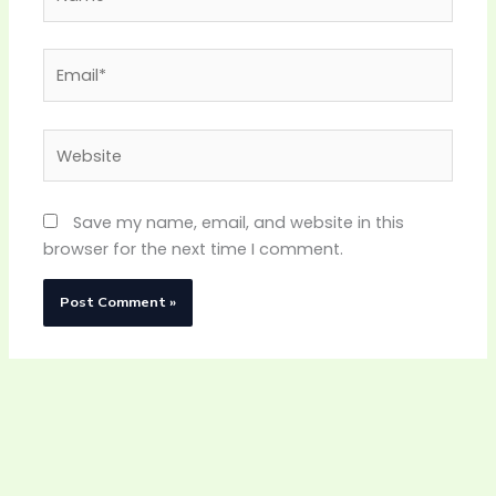
Email*
Website
Save my name, email, and website in this
browser for the next time I comment.