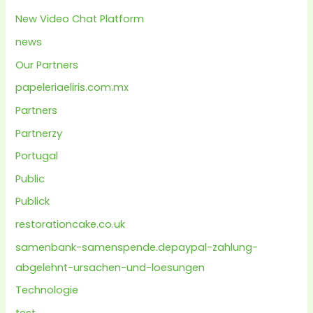
New Video Chat Platform
news
Our Partners
papeleriaeliris.com.mx
Partners
Partnerzy
Portugal
Public
Publick
restorationcake.co.uk
samenbank-samenspende.depaypal-zahlung-
abgelehnt-ursachen-und-loesungen
Technologie