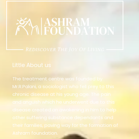
Little About us
The treatment centre was founded by
Mr.R.Palani, a sociologist who fell prey to this
chronic disease at his young age. The pain
and anguish which he underwent due to this
disease created an awakening in him to help
other suffering substance dependants and
their families, paving way for the formation of
Ashram foundation.