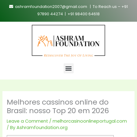
Skip
ashramfoundation2007@gmail.com | To Reach us – +91
to
97890 44274 | +91 98400 64618
content
Menu
Melhores cassinos online do
Brasil: nosso Top 20 em 2026
Leave a Comment
/
melhorcasinoonlineportugal.com
/ By
Ashramfoundation.org