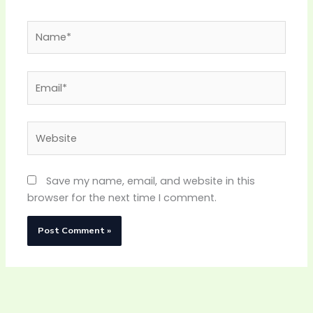
Name*
Email*
Website
Save my name, email, and website in this
browser for the next time I comment.