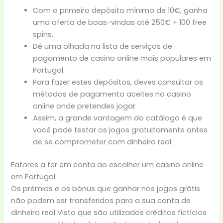
Com o primeiro depósito mínimo de 10€, ganha
uma oferta de boas-vindas até 250€ + 100 free
spins.
Dê uma olhada na lista de serviços de
pagamento de casino online mais populares em
Portugal.
Para fazer estes depósitos, deves consultar os
métodos de pagamento aceites no casino
online onde pretendes jogar.
Assim, a grande vantagem do catálogo é que
você pode testar os jogos gratuitamente antes
de se comprometer com dinheiro real.
Fatores a ter em conta ao escolher um casino online
em Portugal
Os prémios e os bónus que ganhar nos jogos grátis
não podem ser transferidos para a sua conta de
dinheiro real Visto que são utilizados créditos fictícios