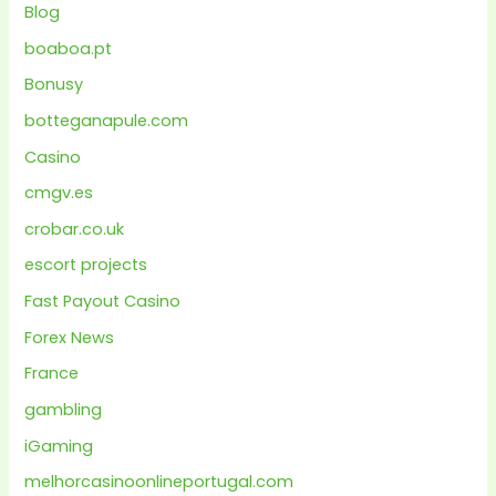
Blog
boaboa.pt
Bonusy
botteganapule.com
Casino
cmgv.es
crobar.co.uk
escort projects
Fast Payout Casino
Forex News
France
gambling
iGaming
melhorcasinoonlineportugal.com