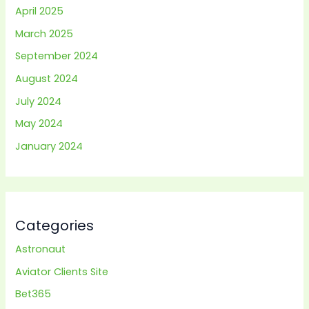
April 2025
March 2025
September 2024
August 2024
July 2024
May 2024
January 2024
Categories
Astronaut
Aviator Clients Site
Bet365