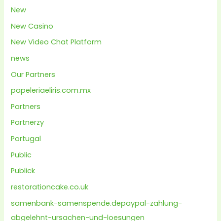
New
New Casino
New Video Chat Platform
news
Our Partners
papeleriaeliris.com.mx
Partners
Partnerzy
Portugal
Public
Publick
restorationcake.co.uk
samenbank-samenspende.depaypal-zahlung-
abgelehnt-ursachen-und-loesungen