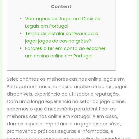
Content
Vantagens de Jogar em Casinos
Legais em Portugal
Tenho de instalar software para
jogar jogos de casino grátis?
Fatores a ter em conta ao escolher
um casino online em Portugal
Selecionámos os melhores casinos online legais em
Portugal com base na nossa análise de bónus, jogos
disponíveis, experiência do utilizador e reputação.
Com uma longa experiência no setor do jogo online,
sabemos o que é necessário para identificar os
melhores casinos online em Portugal. Além disso,
damos especial importância ao jogo responsável,
promovendo práticas seguras e informadas, e
recomendando apenas casinos online licenciados em