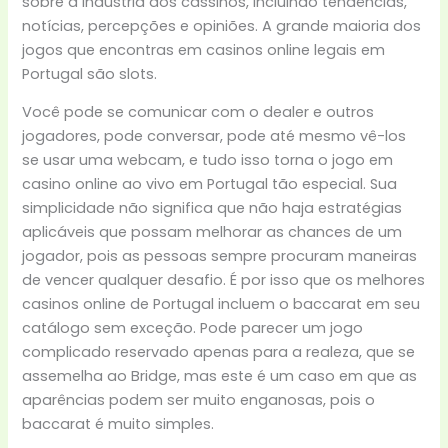
sobre a indústria dos cassinos, incluindo tendências,
notícias, percepções e opiniões. A grande maioria dos
jogos que encontras em casinos online legais em
Portugal são slots.
Você pode se comunicar com o dealer e outros
jogadores, pode conversar, pode até mesmo vê-los
se usar uma webcam, e tudo isso torna o jogo em
casino online ao vivo em Portugal tão especial. Sua
simplicidade não significa que não haja estratégias
aplicáveis que possam melhorar as chances de um
jogador, pois as pessoas sempre procuram maneiras
de vencer qualquer desafio. É por isso que os melhores
casinos online de Portugal incluem o baccarat em seu
catálogo sem exceção. Pode parecer um jogo
complicado reservado apenas para a realeza, que se
assemelha ao Bridge, mas este é um caso em que as
aparências podem ser muito enganosas, pois o
baccarat é muito simples.