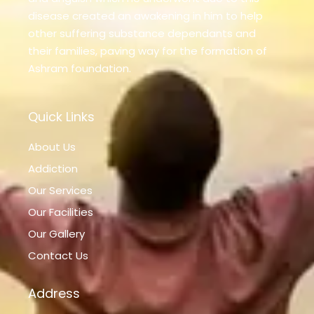
disease created an awakening in him to help
other suffering substance dependants and
their families, paving way for the formation of
Ashram foundation.
Quick Links
About Us
Addiction
Our Services
Our Facilities
Our Gallery
Contact Us
Address