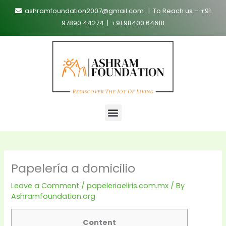
Skip
ashramfoundation2007@gmail.com | To Reach us – +91
to
97890 44274 | +91 98400 64618
content
Menu
Papelería a domicilio
Leave a Comment
/
papeleriaeliris.com.mx
/ By
Ashramfoundation.org
Content