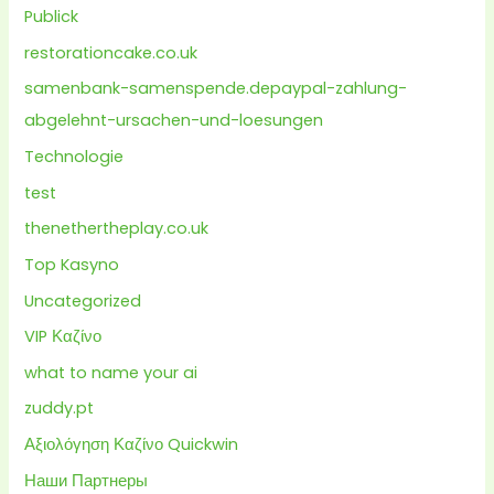
Publick
restorationcake.co.uk
samenbank-samenspende.depaypal-zahlung-
abgelehnt-ursachen-und-loesungen
Technologie
test
thenethertheplay.co.uk
Top Kasyno
Uncategorized
VIP Καζίνο
what to name your ai
zuddy.pt
Αξιολόγηση Καζίνο Quickwin
Наши Партнеры