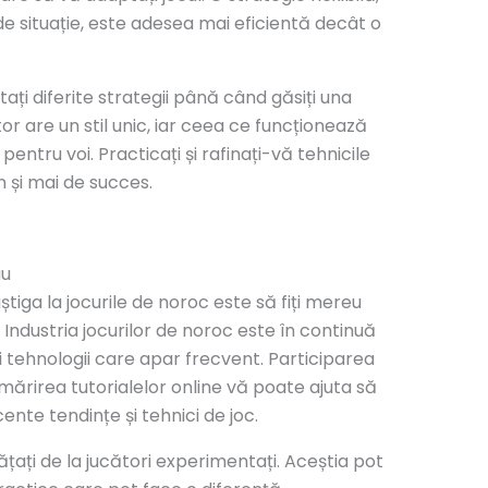
de situație, este adesea mai eficientă decât o
tați diferite strategii până când găsiți una
tor are un stil unic, iar ceea ce funcționează
 pentru voi. Practicați și rafinați-vă tehnicile
 și mai de succes.
uu
tiga la jocurile de noroc este să fiți mereu
 Industria jocurilor de noroc este în continuă
și tehnologii care apar frecvent. Participarea
urmărirea tutorialelor online vă poate ajuta să
nte tendințe și tehnici de joc.
ați de la jucători experimentați. Aceștia pot