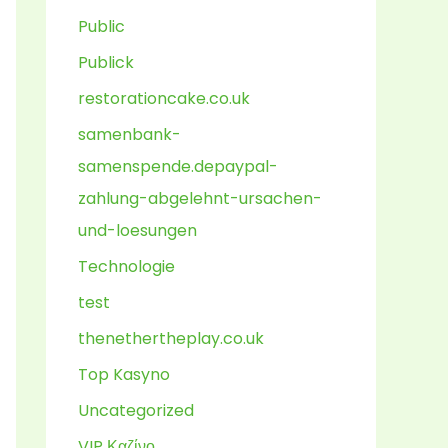
Public
Publick
restorationcake.co.uk
samenbank-
samenspende.depaypal-
zahlung-abgelehnt-ursachen-
und-loesungen
Technologie
test
thenethertheplay.co.uk
Top Kasyno
Uncategorized
VIP Καζίνο