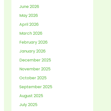
June 2026
May 2026
April 2026
March 2026
February 2026
January 2026
December 2025
November 2025
October 2025
September 2025
August 2025
July 2025