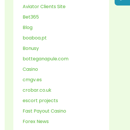
Aviator Clients Site
Bet365
Blog
boaboa.pt
Bonusy
botteganapule.com
Casino
cmgv.es
crobar.co.uk
escort projects
Fast Payout Casino
Forex News