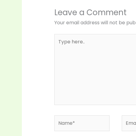
Leave a Comment
Your email address will not be pub
Type
here..
Name*
Email