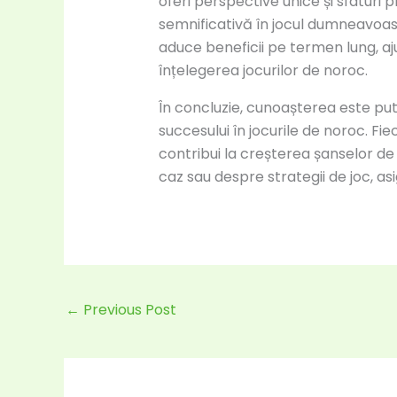
oferi perspective unice și sfaturi 
semnificativă în jocul dumneavoast
aduce beneficii pe termen lung, aju
înțelegerea jocurilor de noroc.
În concluzie, cunoașterea este put
succesului în jocurile de noroc. Fie
contribui la creșterea șanselor de 
caz sau despre strategii de joc, asi
←
Previous Post