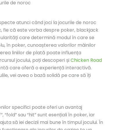
curile de noroc
pecte atunci când joci la jocurile de noroc
joc, fie că este vorba despre poker, blackjack
ticularități care determină modul în care se
u, în poker, cunoașterea valorilor mâinilor
egerea liniilor de plată poate influența
rcursul jocului, poți descoperi și
Chicken Road
antă care oferă o experiență interactivă.
ile, vei avea o bază solidă pe care să îți
or specifici poate oferi un avantaj
“fold” sau “hit” sunt esențiali în poker, iar
uta să iei decizii mai bune în timpul jocului. În
funcționare ale jocurilor de cazino te va