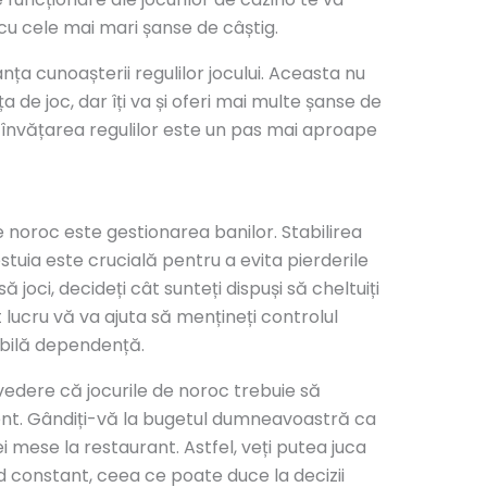
e cu cele mai mari șanse de câștig.
ța cunoașterii regulilor jocului. Aceasta nu
 de joc, dar îți va și oferi mai multe șanse de
în învățarea regulilor este un pas mai aproape
de noroc este gestionarea banilor. Stabilirea
stuia este crucială pentru a evita pierderile
 joci, decideți cât sunteți dispuși să cheltuiți
 lucru vă va ajuta să mențineți controlul
sibilă dependență.
 vedere că jocurile de noroc trebuie să
ent. Gândiți-vă la bugetul dumneavoastră ca
unei mese la restaurant. Astfel, veți putea juca
 constant, ceea ce poate duce la decizii