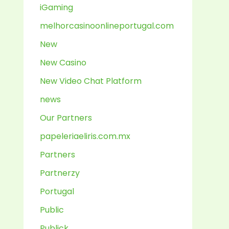
iGaming
melhorcasinoonlineportugal.com
New
New Casino
New Video Chat Platform
news
Our Partners
papeleriaeliris.com.mx
Partners
Partnerzy
Portugal
Public
Publick