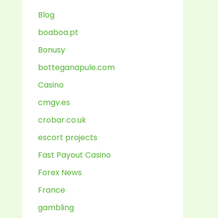
Blog
boaboa.pt
Bonusy
botteganapule.com
Casino
cmgv.es
crobar.co.uk
escort projects
Fast Payout Casino
Forex News
France
gambling