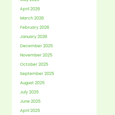
April 2026
March 2026
February 2026
January 2026
December 2025
November 2025
October 2025
September 2025
August 2025
July 2025
June 2025
April 2025