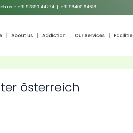
 us – +91 97890 44274 | +91 98400 64618
e
About us
Addiction
Our Services
Facilitie
ter österreich