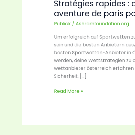
Stratégies rapides :
Stratégies
rapides
aventure de paris p
:
Publick
/
Ashramfoundation.org
affrontez
votre
Um erfolgreich auf Sportwetten zu 
prochaine
sein und die besten Anbietern ausz
aventure
besten Sportwetten-Anbieter in Öst
de
werden, deine Wettstrategien zu 
paris
wettanbieter österreich erfahren m
pour
Sicherheit, […]
triompher
Read More »