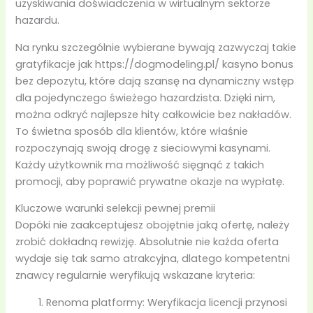
uzyskiwania doświadczenia w wirtualnym sektorze
hazardu.
Na rynku szczególnie wybierane bywają zazwyczaj takie
gratyfikacje jak https://dogmodeling.pl/ kasyno bonus
bez depozytu, które dają szansę na dynamiczny wstęp
dla pojedynczego świeżego hazardzista. Dzięki nim,
można odkryć najlepsze hity całkowicie bez nakładów.
To świetna sposób dla klientów, które właśnie
rozpoczynają swoją drogę z sieciowymi kasynami.
Każdy użytkownik ma możliwość sięgnąć z takich
promocji, aby poprawić prywatne okazje na wypłatę.
Kluczowe warunki selekcji pewnej premii
Dopóki nie zaakceptujesz obojętnie jaką ofertę, należy
zrobić dokładną rewizję. Absolutnie nie każda oferta
wydaje się tak samo atrakcyjna, dlatego kompetentni
znawcy regularnie weryfikują wskazane kryteria:
Renoma platformy: Weryfikacja licencji przynosi