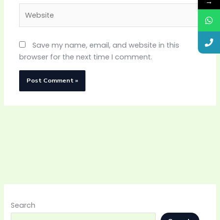
→
Website
Save my name, email, and website in this
browser for the next time I comment.
Search