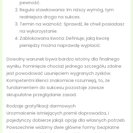
pewność.
Reguła stawkowania: Im niższy wymóg, tym
realniejsza droga na sukces.
Termin na ważność: Sprawdź, ile chwil posiadasz
na wykorzystanie.
Zablokowana kwota: Definiuje, jaką kwotę
pieniędzy można naprawdę wypłacić.
Dowolny warunek bywa bardzo istotny dla finalnego
wyniku. Pominięcie chociaż jednego szczegółu zdolne
jest powodować usunięciem wygranych zysków.
Kompetentni klienci znakomicie rozumieją, to, że
fundamentem do sukcesu pozostaje zawsze
skrupulatne przeglądanie zasad.
Rodzaje gratyfikacji darmowych
Urozmaicenie istniejących premii doprowadza, i
pojedynczy dobierze jakąś opcję dla własnych potrzeb.
Powszechnie widzimy dwie główne formy: bezpłatne