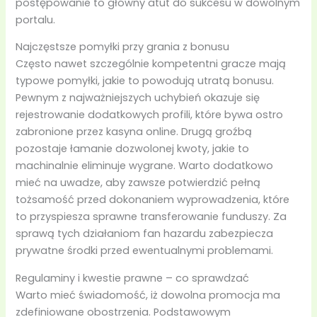
postępowanie to główny atut do sukcesu w dowolnym
portalu.
Najczęstsze pomyłki przy grania z bonusu
Często nawet szczególnie kompetentni gracze mają
typowe pomyłki, jakie to powodują utratą bonusu.
Pewnym z najważniejszych uchybień okazuje się
rejestrowanie dodatkowych profili, które bywa ostro
zabronione przez kasyna online. Drugą groźbą
pozostaje łamanie dozwolonej kwoty, jakie to
machinalnie eliminuje wygrane. Warto dodatkowo
mieć na uwadze, aby zawsze potwierdzić pełną
tożsamość przed dokonaniem wyprowadzenia, które
to przyspiesza sprawne transferowanie funduszy. Za
sprawą tych działaniom fan hazardu zabezpiecza
prywatne środki przed ewentualnymi problemami.
Regulaminy i kwestie prawne – co sprawdzać
Warto mieć świadomość, iż dowolna promocja ma
zdefiniowane obostrzenia. Podstawowym