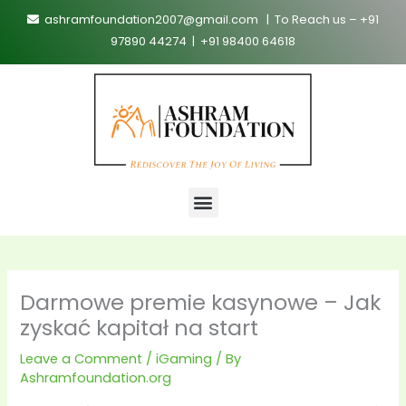
Skip
ashramfoundation2007@gmail.com | To Reach us – +91
to
97890 44274 | +91 98400 64618
content
Menu
Darmowe premie kasynowe – Jak
zyskać kapitał na start
Leave a Comment
/
iGaming
/ By
Ashramfoundation.org